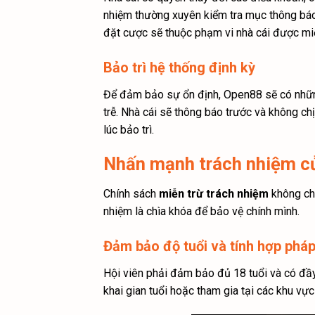
nhiệm thường xuyên kiểm tra mục thông báo t
đặt cược sẽ thuộc phạm vi nhà cái được miễ
Bảo trì hệ thống định kỳ
Để đảm bảo sự ổn định, Open88 sẽ có những 
trễ. Nhà cái sẽ thông báo trước và không ch
lúc bảo trì.
Nhấn mạnh trách nhiệm củ
Chính sách
miễn trừ trách nhiệm
không chỉ
nhiệm là chìa khóa để bảo vệ chính mình.
Đảm bảo độ tuổi và tính hợp phá
Hội viên phải đảm bảo đủ 18 tuổi và có đầ
khai gian tuổi hoặc tham gia tại các khu vự