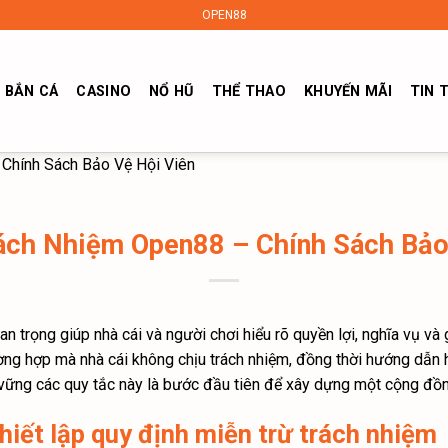
OPEN88
BẮN CÁ
CASINO
NỔ HŨ
THỂ THAO
KHUYẾN MÃI
TIN 
Chính Sách Bảo Vệ Hội Viên
ách Nhiệm Open88 – Chính Sách Bảo
 trọng giúp nhà cái và người chơi hiểu rõ quyền lợi, nghĩa vụ và 
ường hợp mà nhà cái không chịu trách nhiệm, đồng thời hướng dẫn h
 vững các quy tắc này là bước đầu tiên để xây dựng một cộng đồng
hiết lập quy định miễn trừ trách nhiệm