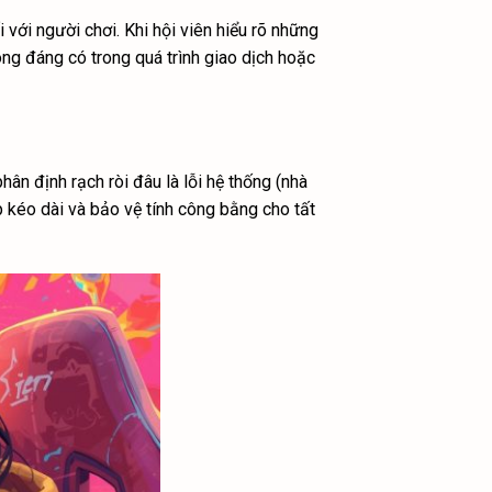
với người chơi. Khi hội viên hiểu rõ những
ông đáng có trong quá trình giao dịch hoặc
hân định rạch ròi đâu là lỗi hệ thống (nhà
p kéo dài và bảo vệ tính công bằng cho tất