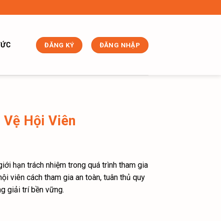
TỨC
ĐĂNG KÝ
ĐĂNG NHẬP
 Vệ Hội Viên
giới hạn trách nhiệm trong quá trình tham gia
ội viên cách tham gia an toàn, tuân thủ quy
 giải trí bền vững.