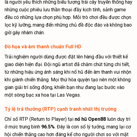
là người yêu thích những biểu tượng trái cây truyền thống hay
những cuộc phiêu lưu thần thoại đầy kịch tính, sảnh game
đều có những lựa chọn phù hợp. Mỗi trò chơi đều được chọn
lọc kỹ lưỡng, mang đến những chủ đề độc đáo và không bao
giờ gây nhàm chán.
Đồ họa và âm thanh chuẩn Full HD
Trải nghiệm người dùng được đặt lên hàng đầu với thiết kế
giao diện hiện đại. Đội ngũ artist đã chăm chút từng chi tiết,
từ những hiệu ứng ánh sáng khi nổ hũ đến âm thanh vui nhộn
khi giành chiến thắng. Mọi thứ hòa quyện tạo nên một không
gian giải trí sống động, khiến bạn như đang lạc bước vào
một sòng bạc xa hoa tại Las Vegas.
Tỷ lệ trả thưởng (RTP) cạnh tranh nhất thị trường
Chỉ số RTP (Return to Player) tại
nổ hũ Open88
luôn duy trì
ở mức trung bình
96.5%
. Đây là con số lý tưởng, mang lại cơ
hội chiến thắng cao hơn đáng kể cho người chơi so với mặt