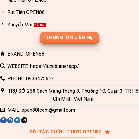
Rút Tiền OPEN88
Khuyến Mãi
THÔNG TIN LIÊN HỆ
BRAND: OPEN88
WEBSITE: https://luncburner.app/
PHONE: 0938475612
TRỤ SỞ: 268 Cách Mạng Tháng 8, Phường 10, Quận 3, TP. Hồ
Chí Minh, Việt Nam
MAIL:
open88tcom@gmail.com
ĐỐI TÁC CHÍNH THỨC OPEN88